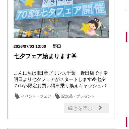
2026/07/03 13:00
野田
七夕フェア始まります🌟
こんにちは!!日産プリンス千葉 野田店です📛
明日より七夕フェアがスタートします🎋七夕
７days限定お買い得車乗り換えキャッシュバ
ッ...
イベント・フェア
記念品・プレゼント
続きを読む