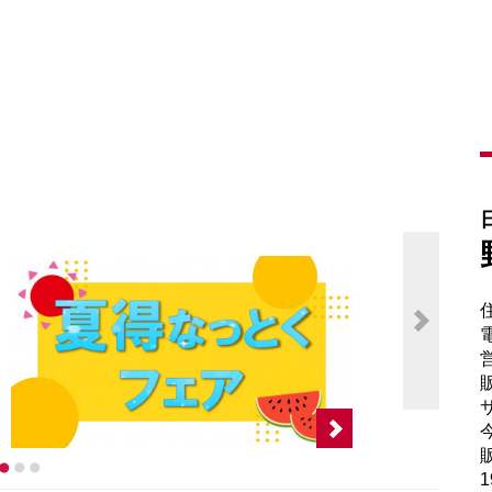
電
販
サ
販
1