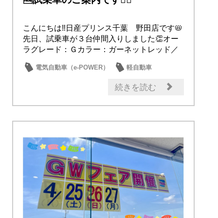
こんにちは‼日産プリンス千葉 野田店です📛
先日、試乗車が３台仲間入りしました👏オー
ラグレード：Ｇカラー：ガーネットレッド／
スーパー...
電気自動車（e-POWER）
軽自動車
イベント・フェア
試乗車・展示車
続きを読む