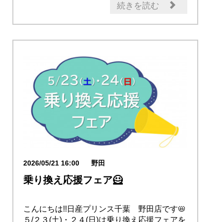
続きを読む
2026/05/21 16:00
野田
乗り換え応援フェア🦸
こんにちは!!日産プリンス千葉 野田店です📛
５/２３(土)・２４(日)は乗り換え応援フェアを