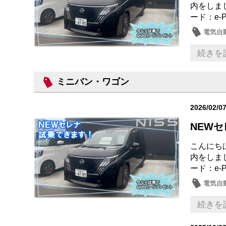
内をしま
ード：e-
電気自動
試乗車
続きを
ミニバン・ワゴン
2026/02/0
NEWセ
こんにち
内をしま
ード：e-
電気自動
試乗車
続きを