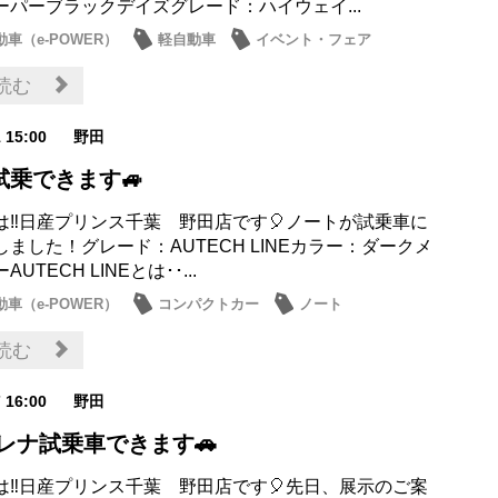
ーパーブラックデイズグレード：ハイウェイ...
車（e-POWER）
軽自動車
イベント・フェア
・展示車
読む
1 15:00
野田
試乗できます🚙
は‼日産プリンス千葉 野田店です🎈ノートが試乗車に
ました！グレード：AUTECH LINEカラー：ダークメ
UTECH LINEとは･･...
車（e-POWER）
コンパクトカー
ノート
・展示車
読む
7 16:00
野田
レナ試乗車できます🚗
は‼日産プリンス千葉 野田店です🎈先日、展示のご案