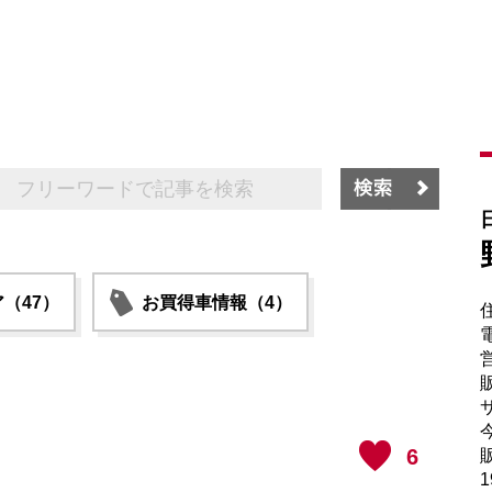
（47）
お買得車情報（4）
電
販
サ
6
販
1