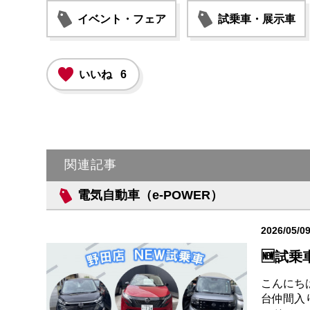
イベント・フェア
試乗車・展示車
いいね
6
関連記事
電気自動車（e-POWER）
2026/05/0
🆕試乗車
こんにち
台仲間入