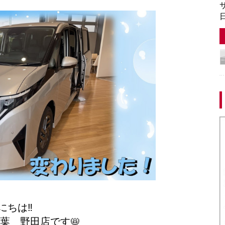
サ
日
にちは‼
葉 野田店です📛