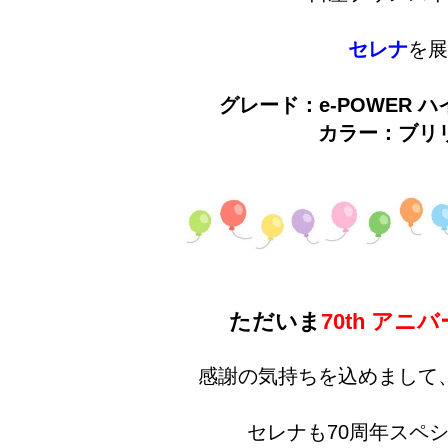
セレナ
を展
グレード：e-POWER 
カラー：ブリ
ただいま
70th ア
感謝の気持ちを込めまして、
セレナも70周年スペ