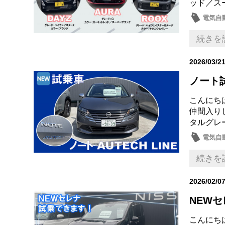
ッド／ス
電気自動
試乗車
続きを
2026/03/2
ノート
こんにち
仲間入りし
タルグレーA
電気自動
試乗車
続きを
2026/02/0
NEWセ
こんにち