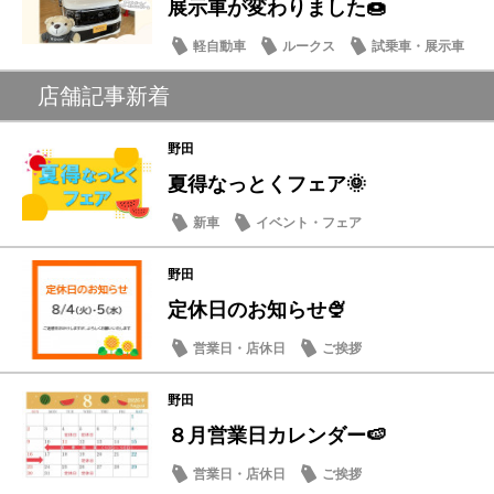
展示車が変わりました🍩
軽自動車
ルークス
試乗車・展示車
店舗記事新着
野田
夏得なっとくフェア🌞
新車
イベント・フェア
野田
定休日のお知らせ🍨
営業日・店休日
ご挨拶
野田
８月営業日カレンダー🍉
営業日・店休日
ご挨拶