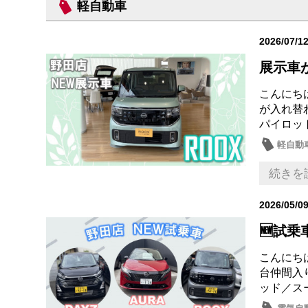
軽自動車
2026/07/1
展示車
こんにち
が入れ替
パイロッ
軽自動
続きを
2026/05/0
🆕試乗車
こんにち
台仲間入
ッド／ス