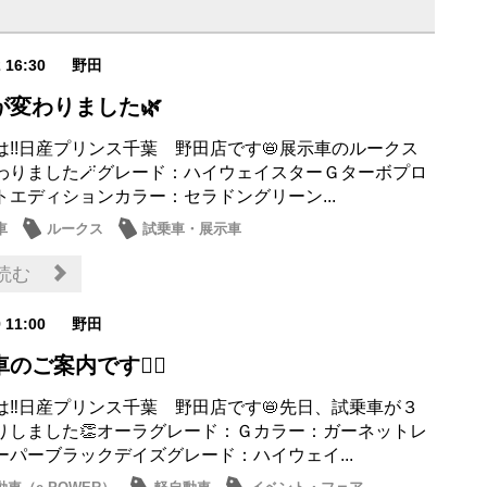
2 16:30
野田
が変わりました🌿
は!!日産プリンス千葉 野田店です📛展示車のルークス
わりました🪄グレード：ハイウェイスターＧターボプロ
トエディションカラー：セラドングリーン...
車
ルークス
試乗車・展示車
読む
9 11:00
野田
のご案内です💁‍♀️
は‼日産プリンス千葉 野田店です📛先日、試乗車が３
りしました👏オーラグレード：Ｇカラー：ガーネットレ
ーパーブラックデイズグレード：ハイウェイ...