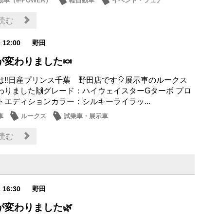
車（e-POWER）
軽自動車
イベント・フェア
・展示車
読む
0 12:00
野田
が変わりました🍬
は‼日産プリンス千葉 野田店です🎈展示車のルークス
わりました🙌グレード：ハイウェイスターGターボ プロ
トエディションカラー：シルキーライラッ...
車
ルークス
試乗車・展示車
読む
2 16:30
野田
が変わりました🌿