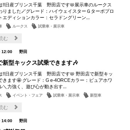
は!!日産プリンス千葉 野田店です📛展示車のルークス
わりました🪄グレード：ハイウェイスターＧターボプロ
トエディションカラー：セラドングリーン...
車
ルークス
試乗車・展示車
読む
0 12:00
野田
で新型キックス試乗できます🎶
は!!日産プリンス千葉 野田店です📛 野田店で新型キッ
きます🤩 グレード：G e-4ORCEカラー：ピュアホワ
ル＼力強く、遊び心が動き出す...
ス
イベント・フェア
試乗車・展示車
新型車
読む
9 14:00
野田