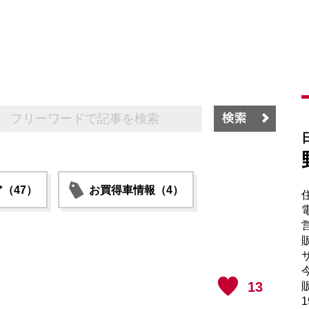
（47）
お買得車情報（4）
電
販
サ
13
販
1