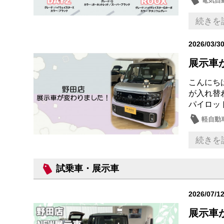
電気自動
試乗車
続きを
2026/03/3
展示車
こんにち
が入れ替
パイロッ
軽自動
続きを
試乗車・展示車
2026/07/1
展示車