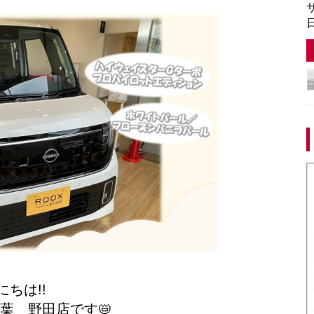
サ
日
にちは!!
葉 野田店です📛