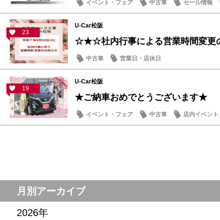
イベント・フェア
中古車
セール情報
U-Car松阪
23
☆★☆社内行事による営業時間変更
中古車
営業日・店休日
U-Car松阪
19
★ご納車おめでとうございます★
イベント・フェア
中古車
店内イベント
月別アーカイブ
2026年