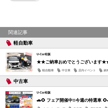
関連記事
軽自動車
U-Car松阪
★★ご納車おめでとうございます★
軽自動車
中古車
店内イベント
納
中古車
U-Car松阪
🚗🌻 フェア開催中!!今週の特選車 🌻