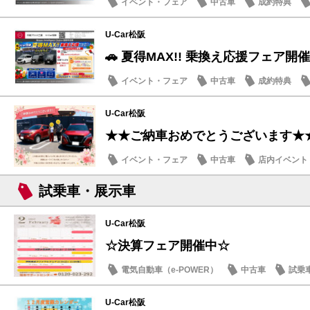
イベント・フェア
中古車
成約特典
U-Car松阪
🚗 夏得MAX!! 乗換え応援フェア開催
イベント・フェア
中古車
成約特典
U-Car松阪
★★ご納車おめでとうございます★
イベント・フェア
中古車
店内イベント
試乗車・展示車
U-Car松阪
☆決算フェア開催中☆
電気自動車（e-POWER）
中古車
試乗
日産のお店
U-Car松阪