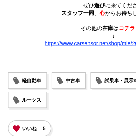
ぜひ
遊び
に来てくだ
スタッフ一同
、
心
からお待ち
その他の
在庫
は
コチラ
↓
https://www.carsensor.net/shop/mie/2
軽自動車
中古車
試乗車・展示
ルークス
いいね
5