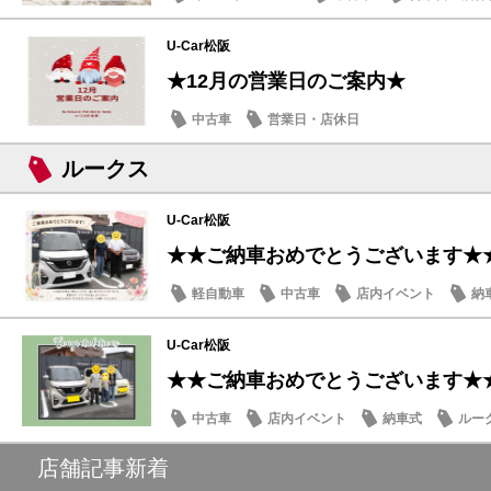
U-Car松阪
★12月の営業日のご案内★
中古車
営業日・店休日
ルークス
U-Car松阪
★★ご納車おめでとうございます★
軽自動車
中古車
店内イベント
納
U-Car松阪
★★ご納車おめでとうございます★
中古車
店内イベント
納車式
ルー
店舗記事新着