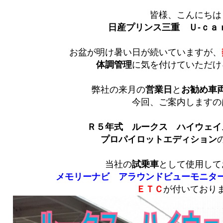
皆様、こんにちは
日産プリンス三重 Ｕ‐ｃａ
お盆が明け暑い日が続いていますが、
体調管理
に気を付けていただけ
弊社の来月の
営業日
と
お勧め車
今回、ご案内しますの
Ｒ５年式 ルークス ハイウェイ
プロパイロットエディション
当社の
試乗車
として使用して
メモリーナビ
アラウンドビューモニタ
ＥＴＣ
が付いており