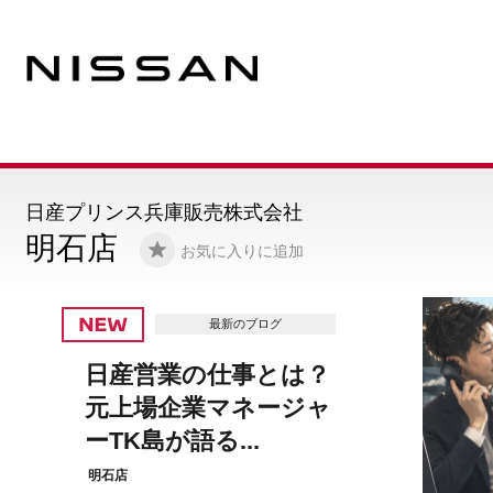
日産プリンス兵庫販売株式会社
明石店
お気に入りに追加
最新のブログ
【明石店限定】ルーク
ス即納車「ソルベブル
ー」がショール...
明石店