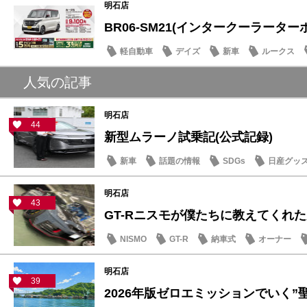
明石店
BR06-SM21(インタークーラーターボ)
軽自動車
デイズ
新車
ルークス
人気の記事
明石店
44
新型ムラーノ試乗記(公式記録)
新車
話題の情報
SDGs
日産グッ
明石店
43
GT-Rニスモが僕たちに教えてくれた大
NISMO
GT-R
納車式
オーナー
明石店
39
2026年版ゼロエミッションでいく”聖地