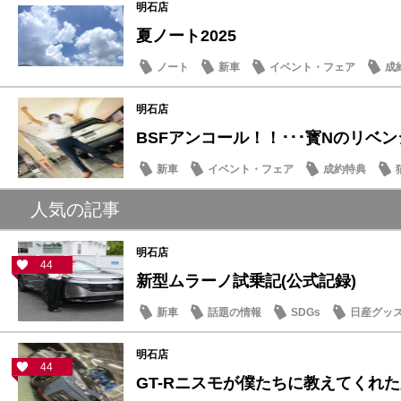
明石店
夏ノート2025
ノート
新車
イベント・フェア
成
明石店
BSFアンコール！！･･･寳Nのリベ
新車
イベント・フェア
成約特典
人気の記事
明石店
44
新型ムラーノ試乗記(公式記録)
新車
話題の情報
SDGs
日産グッ
明石店
44
GT-Rニスモが僕たちに教えてくれた大