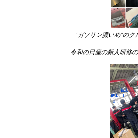
”ガソリン濃いめ”の
令和の日産の新人研修の