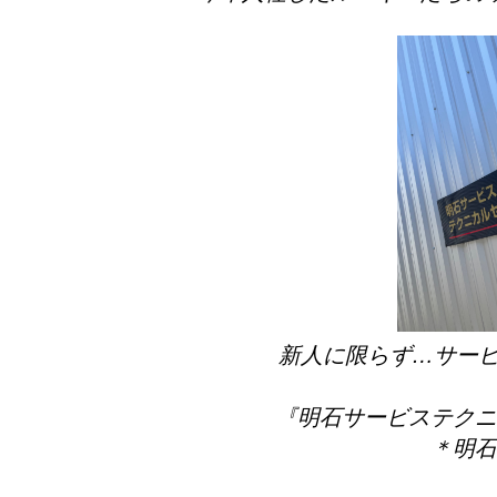
新人に限らず…サービ
『明石サービステクニ
＊明石