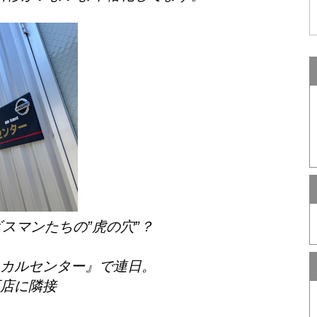
スマンたちの”虎の穴”？
カルセンター』で連日。
店に隣接