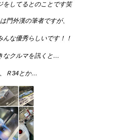
ジをしてるとのことです笑
は門外漢の筆者ですが、
みんな優秀らしいです！！
きなクルマを訊くと…
3、Ｒ34とか…