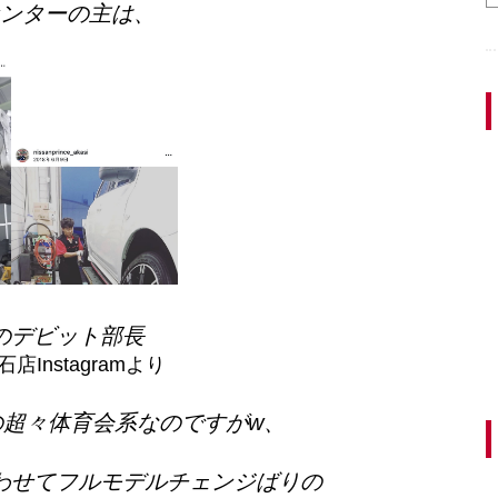
ンターの主は、
のデビット部長
Instagramより
超々体育会系なのですがw、
わせてフルモデルチェンジばりの