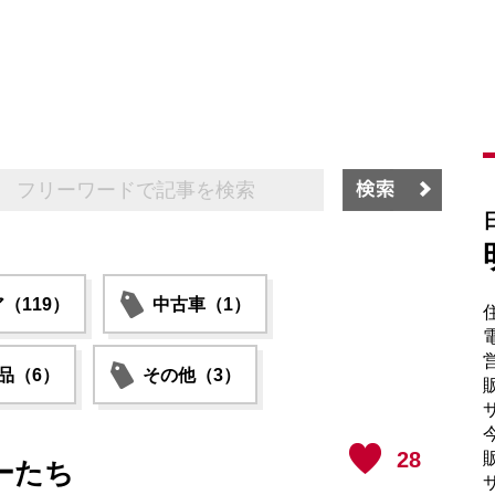
（119）
中古車（1）
電
品（6）
その他（3）
販
サ
28
販
ーたち
サ