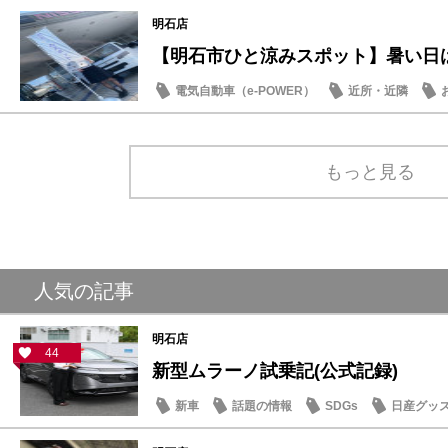
明石店
【明石市ひと涼みスポット】暑い日は日
電気自動車（e-POWER）
近所・近隣
SDGs
もっと見る
人気の記事
明石店
44
新型ムラーノ試乗記(公式記録)
新車
話題の情報
SDGs
日産グッ