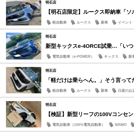
明石店
【明石店限定】ルークス即納車「ソルベ
軽自動車
ルークス
新車
イベント
明石店
新型キックスe-4ORCE試乗…「いつも
電気自動車（e-POWER）
キックス
新
明石店
「軽だけは乗らへん。」そう言ってた人
軽自動車
ルークス
新車
日産のお
明石店
【検証】新型リーフの100Vコンセントと
電気自動車（100%電気自動車）
NISMO
SDGs