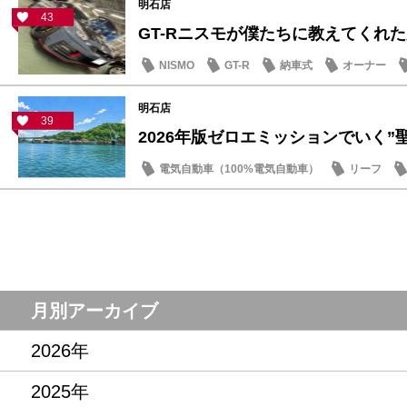
明石店
43
GT-Rニスモが僕たちに教えてくれた大
NISMO
GT-R
納車式
オーナー
明石店
39
2026年版ゼロエミッションでいく”聖地
電気自動車（100%電気自動車）
リーフ
話題の情報
月別アーカイブ
2026年
2025年