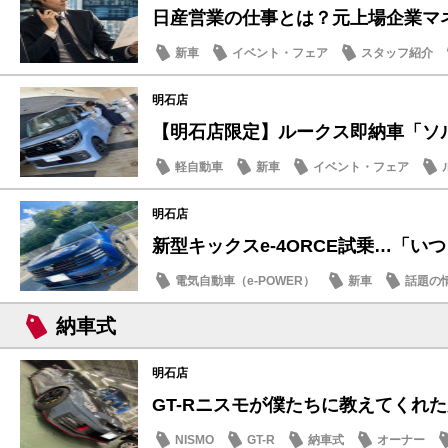
日産営業の仕事とは？元上場企業マネー
新車
イベント・フェア
スタッフ紹介
明石店
【明石店限定】ルークス即納車「ソルベ
軽自動車
新車
イベント・フェア
明石店
新型キックスe-4ORCE試乗…「いつも
電気自動車（e-POWER）
新車
話題の
納車式
明石店
GT-Rニスモが僕たちに教えてくれた大
NISMO
GT-R
納車式
オーナー