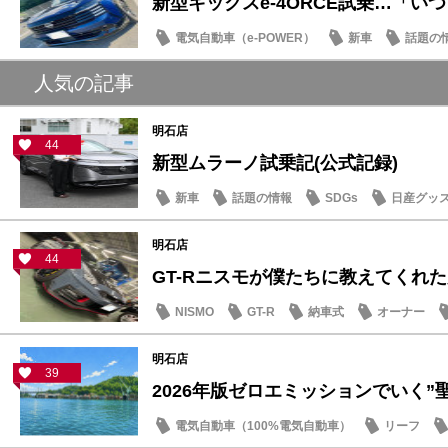
新型キックスe-4ORCE試乗…「いつも
電気自動車（e-POWER）
新車
話題の
人気の記事
明石店
44
新型ムラーノ試乗記(公式記録)
新車
話題の情報
SDGs
日産グッ
明石店
44
GT-Rニスモが僕たちに教えてくれた大
NISMO
GT-R
納車式
オーナー
明石店
39
2026年版ゼロエミッションでいく”聖地
電気自動車（100%電気自動車）
リーフ