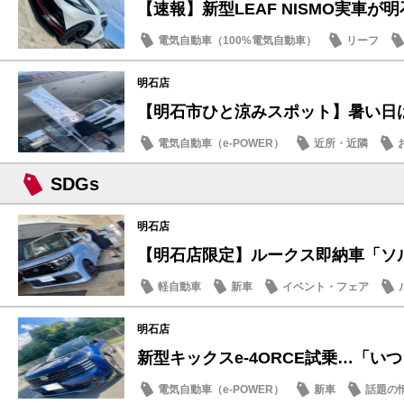
【速報】新型LEAF NISMO実車が明石
電気自動車（100%電気自動車）
リーフ
明石店
【明石市ひと涼みスポット】暑い日は日
電気自動車（e-POWER）
近所・近隣
SDGs
SDGs
明石店
【明石店限定】ルークス即納車「ソルベ
軽自動車
新車
イベント・フェア
明石店
新型キックスe-4ORCE試乗…「いつも
電気自動車（e-POWER）
新車
話題の