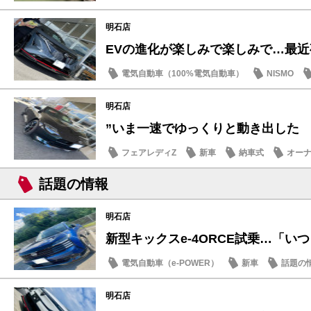
明石店
EVの進化が楽しみで楽しみで…最
電気自動車（100%電気自動車）
NISMO
明石店
”いま一速でゆっくりと動き出した
フェアレディZ
新車
納車式
オー
話題の情報
明石店
新型キックスe-4ORCE試乗…「いつも
電気自動車（e-POWER）
新車
話題の
明石店