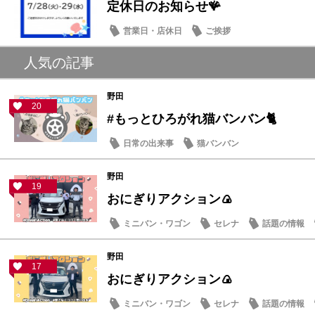
定休日のお知らせ🪸
営業日・店休日
ご挨拶
人気の記事
野田
20
#もっとひろがれ猫バンバン🐈
日常の出来事
猫バンバン
野田
19
おにぎりアクション🍙
ミニバン・ワゴン
セレナ
話題の情報
野田
17
おにぎりアクション🍙
ミニバン・ワゴン
セレナ
話題の情報