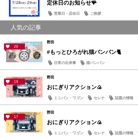
定休日のお知らせ🪸
営業日・店休日
ご挨拶
人気の記事
野田
20
#もっとひろがれ猫バンバン🐈
日常の出来事
猫バンバン
野田
19
おにぎりアクション🍙
ミニバン・ワゴン
セレナ
話題の情報
野田
17
おにぎりアクション🍙
ミニバン・ワゴン
セレナ
話題の情報