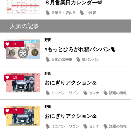
８月営業日カレンダー🍉
営業日・店休日
ご挨拶
人気の記事
野田
20
#もっとひろがれ猫バンバン🐈
日常の出来事
猫バンバン
野田
19
おにぎりアクション🍙
ミニバン・ワゴン
セレナ
話題の情報
野田
17
おにぎりアクション🍙
ミニバン・ワゴン
セレナ
話題の情報