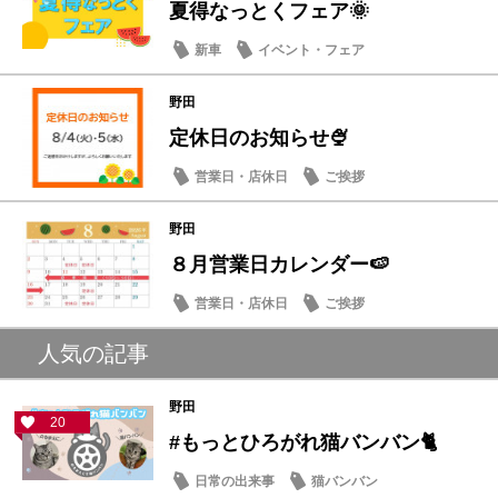
夏得なっとくフェア🌞
新車
イベント・フェア
野田
定休日のお知らせ🍨
営業日・店休日
ご挨拶
野田
８月営業日カレンダー🍉
営業日・店休日
ご挨拶
人気の記事
野田
20
#もっとひろがれ猫バンバン🐈
日常の出来事
猫バンバン