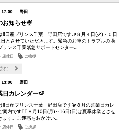
3 17:00
野田
のお知らせ🍨
!!日産プリンス千葉 野田店です📛８月４日(火)・５日
定休日とさせていただきます。緊急のお車のトラブルの場
プリンス千葉緊急サポートセンター...
・店休日
ご挨拶
読む
1 13:00
野田
業日カレンダー🍉
は!!日産プリンス千葉 野田店です📛８月の営業日カレ
案内です💁‍♀️８月10日(月)～16日(日)は夏季休業とさせ
ます。ご迷惑をおかけい...
・店休日
ご挨拶