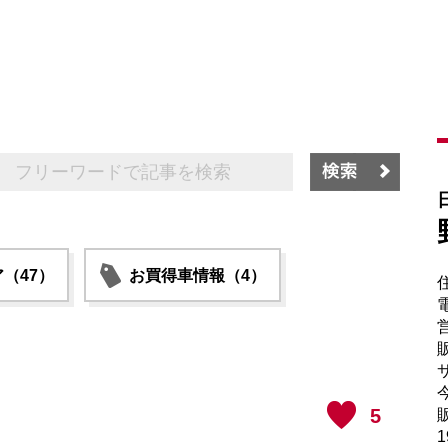
（47）
お買得車情報（4）
電
販
サ
5
販
1