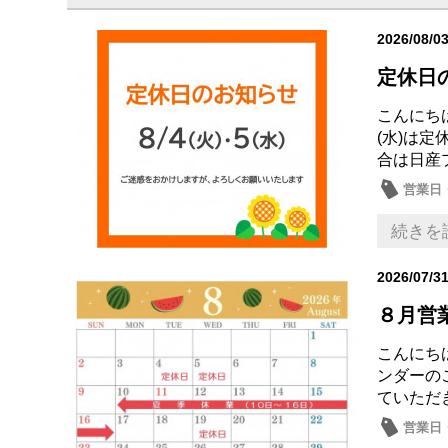
2026/08/0
定休日
こんにちは
(水)は
合は日産
営業日
続きを
2026/07/3
８月営
こんにち
ンダーのご
ていただき
営業日