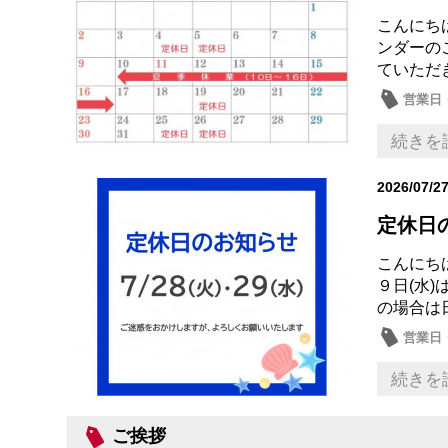
こんにち
ンダーのご
ていただき
営業日
続きを
2026/07/2
定休日
こんにちは
９日(水
の場合は
営業日
続きを
ご挨拶