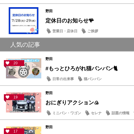
野田
定休日のお知らせ🪸
営業日・店休日
ご挨拶
人気の記事
野田
20
#もっとひろがれ猫バンバン🐈
日常の出来事
猫バンバン
野田
19
おにぎりアクション🍙
ミニバン・ワゴン
セレナ
話題の情報
野田
17