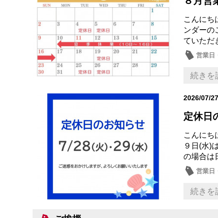
８月営
こんにち
ンダーのご
ていただき
営業日
続きを
2026/07/2
定休日
こんにちは
９日(水
の場合は
営業日
続きを