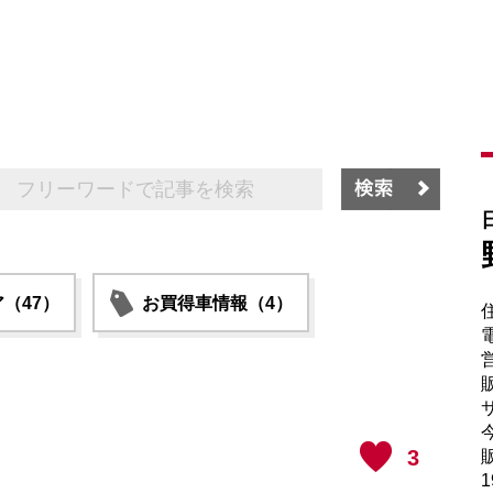
（47）
お買得車情報（4）
電
販
サ
3
販
1