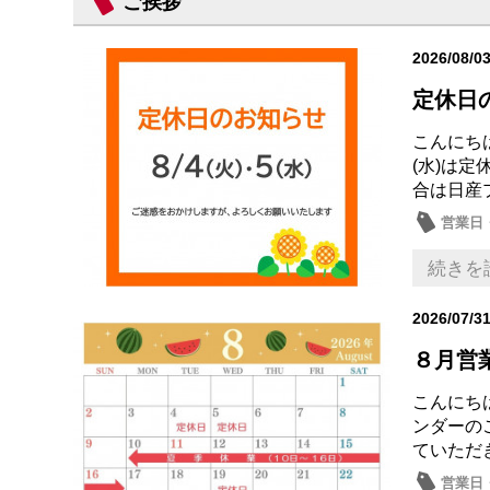
ご挨拶
2026/08/0
定休日
こんにちは
(水)は
合は日産
営業日
続きを
2026/07/3
８月営
こんにち
ンダーのご
ていただき
営業日