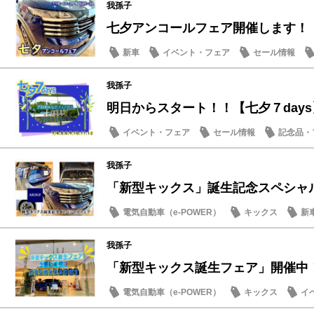
我孫子
七夕アンコールフェア開催します！
新車
イベント・フェア
セール情報
我孫子
明日からスタート！！【七夕７days
イベント・フェア
セール情報
記念品・
日産のお店
我孫子
「新型キックス」誕生記念スペシャ
電気自動車（e-POWER）
キックス
新
試乗車・展示車
我孫子
「新型キックス誕生フェア」開催中
電気自動車（e-POWER）
キックス
イ
新型車