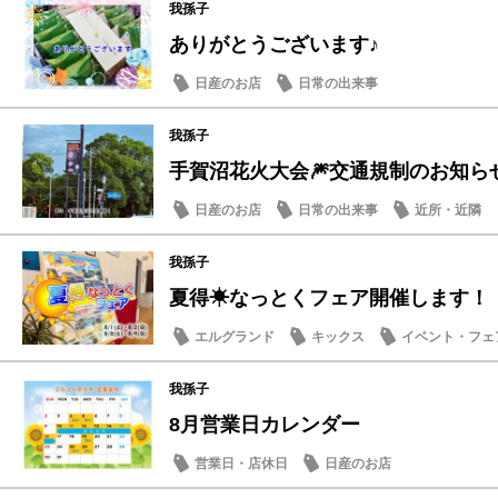
我孫子
ありがとうございます♪
日産のお店
日常の出来事
我孫子
手賀沼花火大会🎆交通規制のお知ら
日産のお店
日常の出来事
近所・近隣
我孫子
夏得☀なっとくフェア開催します！
エルグランド
キックス
イベント・フェ
我孫子
8月営業日カレンダー
営業日・店休日
日産のお店