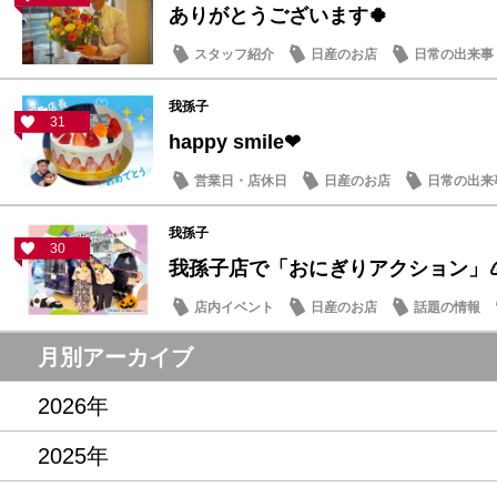
ありがとうございます🍀
スタッフ紹介
日産のお店
日常の出来事
我孫子
31
happy smile❤
営業日・店休日
日産のお店
日常の出来
我孫子
30
我孫子店で「おにぎりアクション」
店内イベント
日産のお店
話題の情報
月別アーカイブ
2026年
2025年