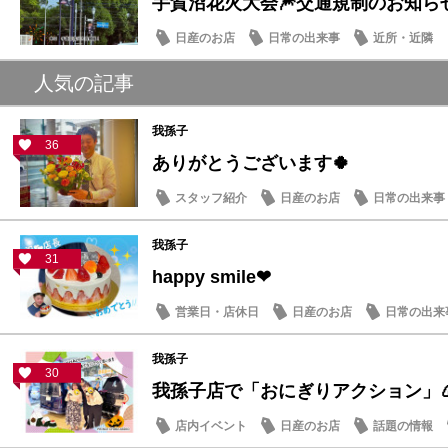
手賀沼花火大会🎆交通規制のお知ら
日産のお店
日常の出来事
近所・近隣
人気の記事
我孫子
36
ありがとうございます🍀
スタッフ紹介
日産のお店
日常の出来事
我孫子
31
happy smile❤
営業日・店休日
日産のお店
日常の出来
我孫子
30
我孫子店で「おにぎりアクション」
店内イベント
日産のお店
話題の情報