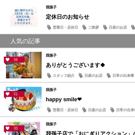
我孫子
定休日のお知らせ
営業日・店休日
ご挨拶
日産のお店
人気の記事
我孫子
36
ありがとうございます🍀
スタッフ紹介
日産のお店
日常の出来事
我孫子
31
happy smile❤
営業日・店休日
日産のお店
日常の出来
我孫子
30
我孫子店で「おにぎりアクション」