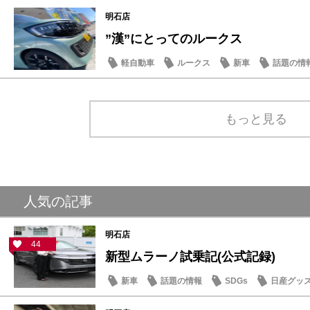
明石店
”漢”にとってのルークス
軽自動車
ルークス
新車
話題の情
もっと見る
人気の記事
明石店
44
新型ムラーノ試乗記(公式記録)
新車
話題の情報
SDGs
日産グッ