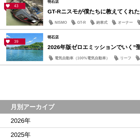
明石店
43
GT-Rニスモが僕たちに教えてくれた大
NISMO
GT-R
納車式
オーナー
明石店
39
2026年版ゼロエミッションでいく”聖地
電気自動車（100%電気自動車）
リーフ
話題の情報
月別アーカイブ
2026年
2025年