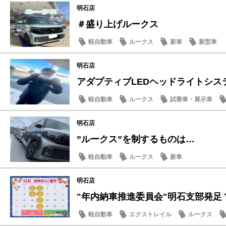
明石店
＃盛り上げルークス
軽自動車
ルークス
新車
新型車
明石店
アダプティブLEDヘッドライトシス
軽自動車
ルークス
試乗車・展示車
明石店
”ルークス”を制するものは…
軽自動車
ルークス
新車
明石店
"年内納車推進委員会"明石支部発足
軽自動車
エクストレイル
ルークス