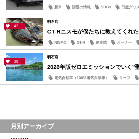
新車
話題の情報
SDGs
日産グッ
明石店
43
GT-Rニスモが僕たちに教えてくれた大
NISMO
GT-R
納車式
オーナー
明石店
39
2026年版ゼロエミッションでいく”聖地
電気自動車（100%電気自動車）
リーフ
話題の情報
月別アーカイブ