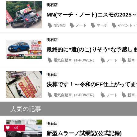
明石店
MN(マーチ・ノート)ニスモの2025～ニ
NISMO
ノート
マーチ
イベント・
明石店
最終的に”遺(のこ)りそう”な予感し
電気自動車（e-POWER）
ノート
新車
明石店
決算です！～令和のFF仕上がってま
電気自動車（e-POWER）
ノート
新車
人気の記事
明石店
44
新型ムラーノ試乗記(公式記録)