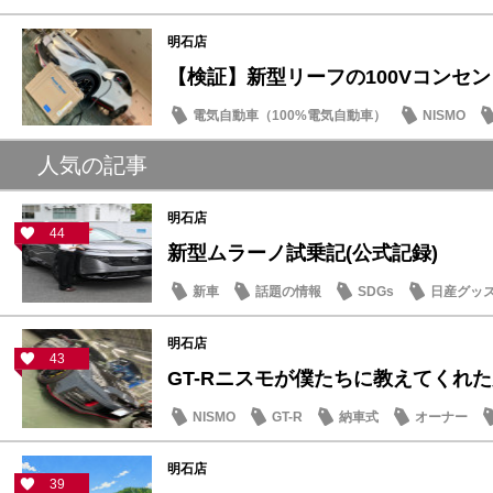
明石店
【検証】新型リーフの100Vコンセントと
電気自動車（100%電気自動車）
NISMO
SDGs
人気の記事
明石店
44
新型ムラーノ試乗記(公式記録)
新車
話題の情報
SDGs
日産グッ
明石店
43
GT-Rニスモが僕たちに教えてくれた大
NISMO
GT-R
納車式
オーナー
明石店
39