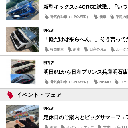
新型キックスe-4ORCE試乗…「いつも
電気自動車（e-POWER）
新車
話題の
明石店
「軽だけは乗らへん。」そう言ってた人
軽自動車
新車
日産のお店
ルーク
明石店
明日8/1から日産プリンス兵庫明石店「B
電気自動車（e-POWER）
NISMO
フェ
イベント・フェア
明石店
定休日のご案内とビッグサマーフェア
新車
イベント・フェア
営業日・店休日