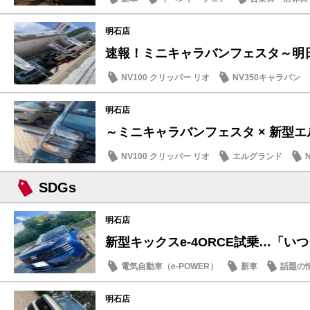
明石店
速報！ミニキャラバンフェスタ～明日7/
NV100 クリッパー リオ
NV350キャラバン
イベント・フェア
明石店
～ミニキャラバンフェスタ × 新型エル
NV100 クリッパー リオ
エルグランド
イベント・フェア
SDGs
明石店
新型キックスe-4ORCE試乗…「いつも
電気自動車（e-POWER）
新車
話題の
明石店