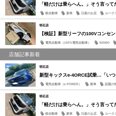
「軽だけは乗らへん。」そう言ってた人
軽自動車
新車
日産のお店
ルーク
明石店
【検証】新型リーフの100Vコンセントと
電気自動車（100%電気自動車）
NISMO
SDGs
店舗記事新着
明石店
新型キックスe-4ORCE試乗…「いつも
電気自動車（e-POWER）
新車
話題の
明石店
「軽だけは乗らへん。」そう言ってた人
軽自動車
新車
日産のお店
ルーク