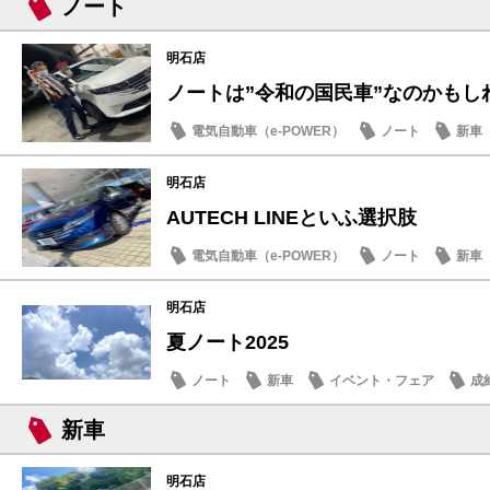
ノート
明石店
ノートは”令和の国民車”なのかもしれ
電気自動車（e-POWER）
ノート
新車
明石店
AUTECH LINEといふ選択肢
電気自動車（e-POWER）
ノート
新車
明石店
夏ノート2025
ノート
新車
イベント・フェア
成
新車
明石店