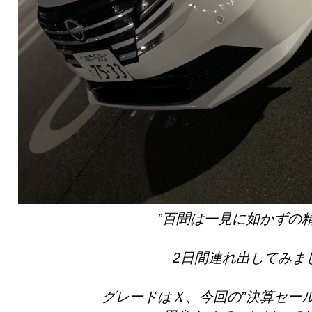
”百聞は一見に如かずの精
2日間連れ出してみま
グレードはＸ、今回の”決算セー