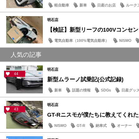
軽自動車
新車
日産のお店
ルーク
明石店
【検証】新型リーフの100Vコンセントと
電気自動車（100%電気自動車）
NISMO
SDGs
人気の記事
明石店
44
新型ムラーノ試乗記(公式記録)
新車
話題の情報
SDGs
日産グッ
明石店
43
GT-Rニスモが僕たちに教えてくれた大
NISMO
GT-R
納車式
オーナー