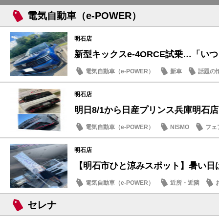
電気自動車（e-POWER）
明石店
新型キックスe-4ORCE試乗…「いつも
電気自動車（e-POWER）
新車
話題の
明石店
明日8/1から日産プリンス兵庫明石店「B
電気自動車（e-POWER）
NISMO
フェ
明石店
【明石市ひと涼みスポット】暑い日は日
電気自動車（e-POWER）
近所・近隣
SDGs
セレナ