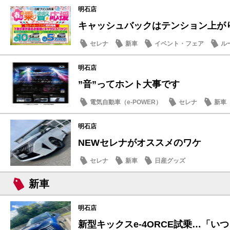
明石店
キャッシュバックはテンション上が
セレナ
新車
イベント・フェア
ル
明石店
”音”ってホント大事です
電気自動車（e-POWER）
セレナ
新車
明石店
NEWセレナがオススメのワケ
セレナ
新車
日産グッズ
新車
明石店
新型キックスe-4ORCE試乗…「いつも