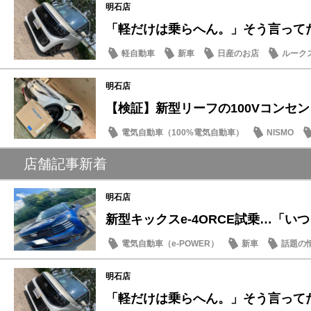
明石店
「軽だけは乗らへん。」そう言ってた人
軽自動車
新車
日産のお店
ルーク
明石店
【検証】新型リーフの100Vコンセントと
電気自動車（100%電気自動車）
NISMO
SDGs
店舗記事新着
明石店
新型キックスe-4ORCE試乗…「いつも
電気自動車（e-POWER）
新車
話題の
明石店
「軽だけは乗らへん。」そう言ってた人