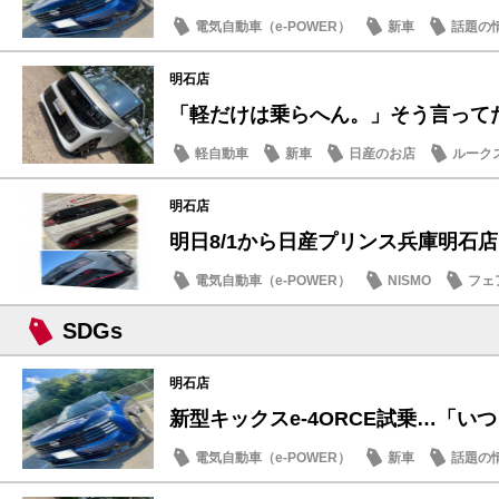
電気自動車（e-POWER）
新車
話題の
明石店
「軽だけは乗らへん。」そう言ってた人
軽自動車
新車
日産のお店
ルーク
明石店
明日8/1から日産プリンス兵庫明石店「B
電気自動車（e-POWER）
NISMO
フェ
SDGs
明石店
新型キックスe-4ORCE試乗…「いつも
電気自動車（e-POWER）
新車
話題の