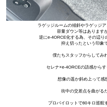
ラゲッジルームの傾斜やラゲッジア
容量ダウン等はあります
逆にe-4ORCE化する為、その辺
抑え切ったという印象
僕たちスタッフからしてみ
セレナ×e-4ORCEの語感から
想像の遥か斜め上って感
街中の交差点を曲がる
プロパイロットで80キロ巡航