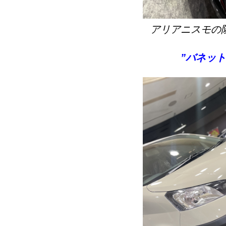
アリアニスモの
”バネッ