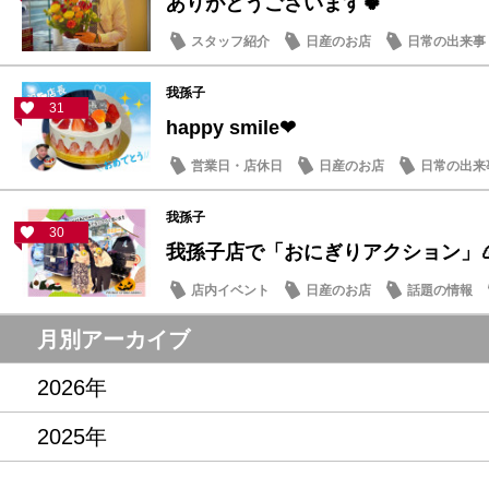
ありがとうございます🍀
スタッフ紹介
日産のお店
日常の出来事
我孫子
31
happy smile❤
営業日・店休日
日産のお店
日常の出来
我孫子
30
我孫子店で「おにぎりアクション」
店内イベント
日産のお店
話題の情報
月別アーカイブ
2026年
2025年