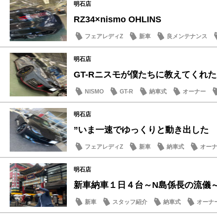
明石店
RZ34×nismo OHLINS
フェアレディZ
新車
良メンテナンス
明石店
GT-Rニスモが僕たちに教えてくれた大
NISMO
GT-R
納車式
オーナー
明石店
”いま一速でゆっくりと動き出した
フェアレディZ
新車
納車式
オー
明石店
新車納車１日４台～N島係長の流儀～VOL
新車
スタッフ紹介
納車式
オーナ