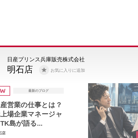
日産プリンス兵庫販売株式会社
明石店
お気に入りに追加
最新のブログ
【明石店限定】ルーク
ス即納車「ソルベブル
ー」がショール...
明石店