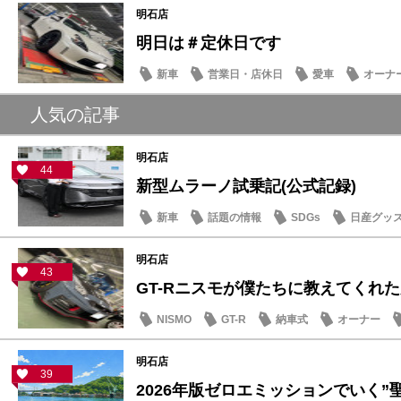
明石店
明日は＃定休日です
新車
営業日・店休日
愛車
オーナ
人気の記事
明石店
44
新型ムラーノ試乗記(公式記録)
新車
話題の情報
SDGs
日産グッ
明石店
43
GT-Rニスモが僕たちに教えてくれた大
NISMO
GT-R
納車式
オーナー
明石店
39
2026年版ゼロエミッションでいく”聖地