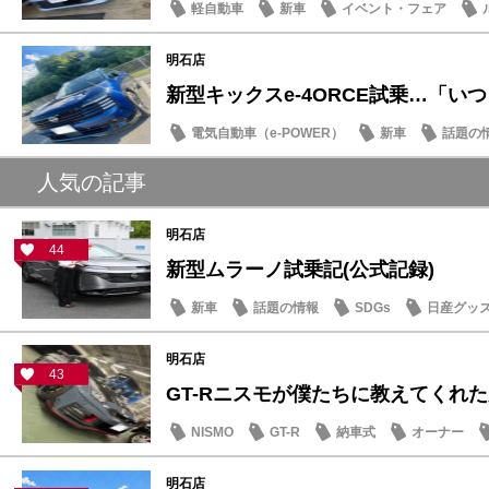
軽自動車
新車
イベント・フェア
明石店
新型キックスe-4ORCE試乗…「いつも
電気自動車（e-POWER）
新車
話題の
人気の記事
明石店
44
新型ムラーノ試乗記(公式記録)
新車
話題の情報
SDGs
日産グッ
明石店
43
GT-Rニスモが僕たちに教えてくれた大
NISMO
GT-R
納車式
オーナー
明石店