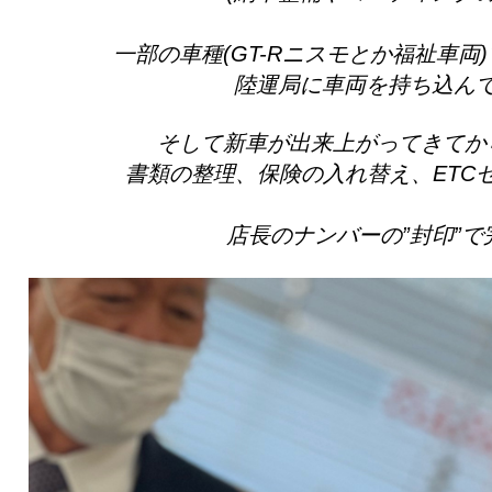
一部の車種(GT-Rニスモとか福祉車両
陸運局に車両を持ち込ん
そして新車が出来上がってきてか
書類の整理、保険の入れ替え、ETC
店長のナンバーの”封印”で