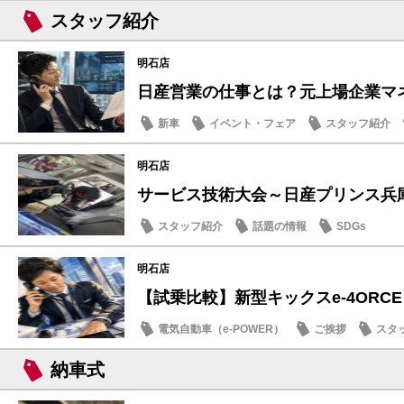
スタッフ紹介
明石店
日産営業の仕事とは？元上場企業マネー
新車
イベント・フェア
スタッフ紹介
明石店
サービス技術大会～日産プリンス兵
スタッフ紹介
話題の情報
SDGs
明石店
【試乗比較】新型キックスe-4ORCEと
電気自動車（e-POWER）
ご挨拶
スタ
納車式