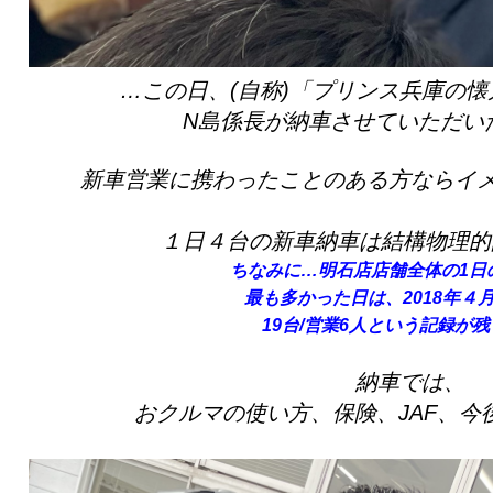
…この日、(自称)「プリンス兵庫の懐
N島係長が納車させていただい
新車営業に携わったことのある方ならイ
１日４台の新車納車は結構物理的
ちなみに…明石店店舗全体の1日
最も多かった日は、2018年４月
19台/営業6人という記録が
納車では、
おクルマの使い方、保険、JAF、今後