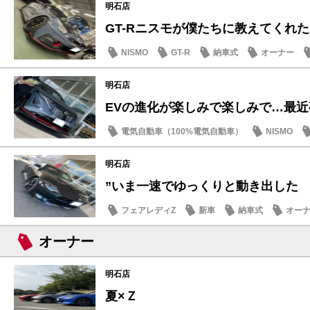
明石店
GT-Rニスモが僕たちに教えてくれた大
NISMO
GT-R
納車式
オーナー
明石店
EVの進化が楽しみで楽しみで…最
電気自動車（100%電気自動車）
NISMO
明石店
”いま一速でゆっくりと動き出した
フェアレディZ
新車
納車式
オー
オーナー
明石店
夏×Ｚ