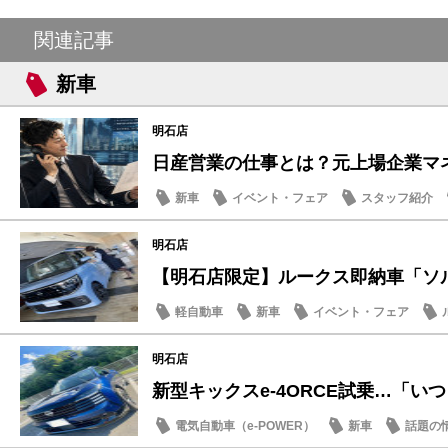
関連記事
新車
明石店
日産営業の仕事とは？元上場企業マネー
新車
イベント・フェア
スタッフ紹介
明石店
【明石店限定】ルークス即納車「ソルベ
軽自動車
新車
イベント・フェア
明石店
新型キックスe-4ORCE試乗…「いつも
電気自動車（e-POWER）
新車
話題の