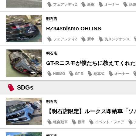
フェアレディZ
新車
オーナー
話
明石店
RZ34×nismo OHLINS
フェアレディZ
新車
良メンテナンス
明石店
GT-Rニスモが僕たちに教えてくれた大
NISMO
GT-R
納車式
オーナー
SDGs
明石店
【明石店限定】ルークス即納車「ソルベ
軽自動車
新車
イベント・フェア