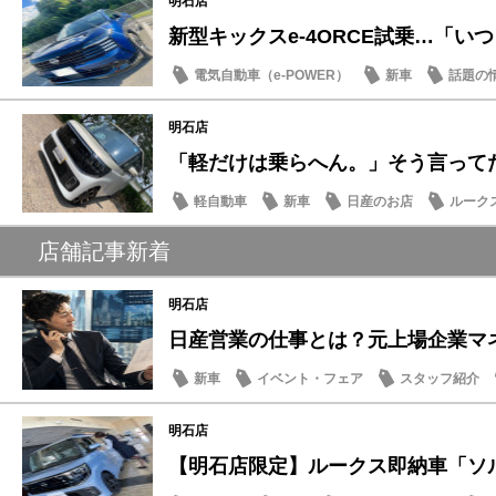
明石店
新型キックスe-4ORCE試乗…「いつも
電気自動車（e-POWER）
新車
話題の
明石店
「軽だけは乗らへん。」そう言ってた人
軽自動車
新車
日産のお店
ルーク
店舗記事新着
明石店
日産営業の仕事とは？元上場企業マネー
新車
イベント・フェア
スタッフ紹介
明石店
【明石店限定】ルークス即納車「ソルベ