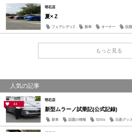
SDGs
明石店
夏×Ｚ
フェアレディZ
新車
オーナー
話
もっと見る
人気の記事
明石店
44
新型ムラーノ試乗記(公式記録)
新車
話題の情報
SDGs
日産グッ