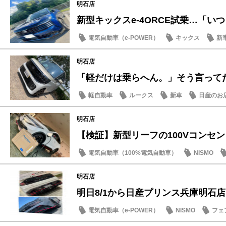
明石店
新型キックスe-4ORCE試乗…「いつも
電気自動車（e-POWER）
キックス
新
明石店
「軽だけは乗らへん。」そう言ってた人
軽自動車
ルークス
新車
日産のお
明石店
【検証】新型リーフの100Vコンセントと
電気自動車（100%電気自動車）
NISMO
SDGs
明石店
明日8/1から日産プリンス兵庫明石店「B
電気自動車（e-POWER）
NISMO
フェ