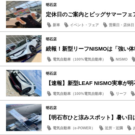
明石店
定休日のご案内とビッグサマーフェア
新車
イベント・フェア
営業日・店休日
明石店
続報！新型リーフNISMOは「強い体幹
電気自動車（100%電気自動車）
NISMO
試乗車・展示車
明石店
【速報】新型LEAF NISMO実車が明石
電気自動車（100%電気自動車）
リーフ
明石店
【明石市ひと涼みスポット】暑い日は日
電気自動車（e-POWER）
近所・近隣