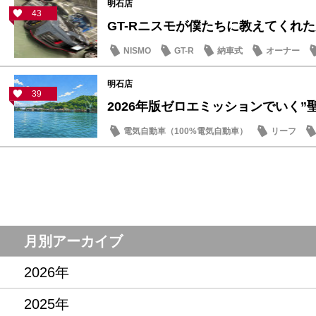
明石店
43
GT-Rニスモが僕たちに教えてくれた大
NISMO
GT-R
納車式
オーナー
明石店
39
2026年版ゼロエミッションでいく”聖地
電気自動車（100%電気自動車）
リーフ
話題の情報
月別アーカイブ
2026年
2025年