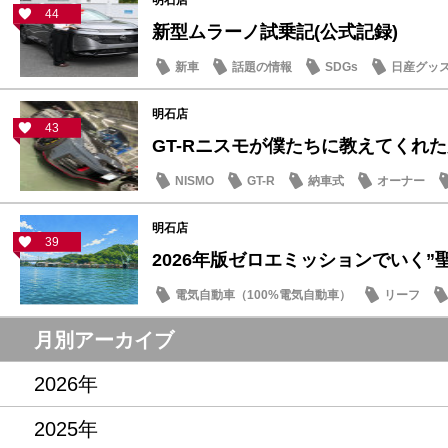
明石店
44
新型ムラーノ試乗記(公式記録)
新車
話題の情報
SDGs
日産グッ
明石店
43
GT-Rニスモが僕たちに教えてくれた大
NISMO
GT-R
納車式
オーナー
明石店
39
2026年版ゼロエミッションでいく”聖地
電気自動車（100%電気自動車）
リーフ
話題の情報
月別アーカイブ
2026年
2025年