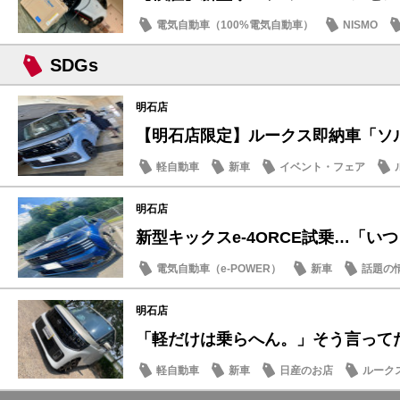
電気自動車（100%電気自動車）
NISMO
SDGs
SDGs
明石店
【明石店限定】ルークス即納車「ソルベ
軽自動車
新車
イベント・フェア
明石店
新型キックスe-4ORCE試乗…「いつも
電気自動車（e-POWER）
新車
話題の
明石店
「軽だけは乗らへん。」そう言ってた人
軽自動車
新車
日産のお店
ルーク