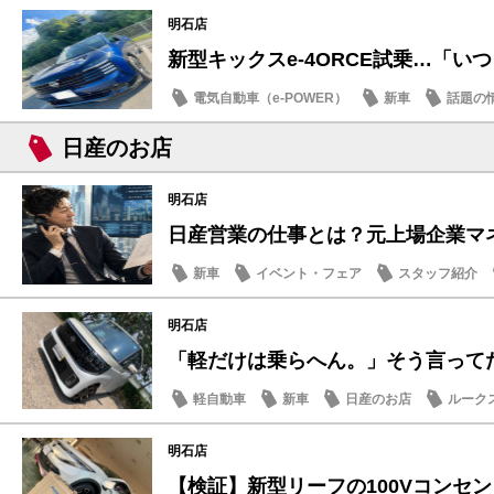
明石店
新型キックスe-4ORCE試乗…「いつも
電気自動車（e-POWER）
新車
話題の
日産のお店
明石店
日産営業の仕事とは？元上場企業マネー
新車
イベント・フェア
スタッフ紹介
明石店
「軽だけは乗らへん。」そう言ってた人
軽自動車
新車
日産のお店
ルーク
明石店
【検証】新型リーフの100Vコンセントと