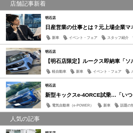
店舗記事新着
明石店
日産営業の仕事とは？元上場企業マネー
新車
イベント・フェア
スタッフ紹介
明石店
【明石店限定】ルークス即納車「ソルベ
軽自動車
新車
イベント・フェア
明石店
新型キックスe-4ORCE試乗…「いつも
電気自動車（e-POWER）
新車
話題の
人気の記事