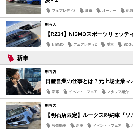
夏×Ｚ
フェアレディZ
新車
オーナー
話
明石店
【RZ34】NISMOスポーツリセッティン
NISMO
フェアレディZ
愛車
SDG
新車
明石店
日産営業の仕事とは？元上場企業マネー
新車
イベント・フェア
スタッフ紹介
明石店
【明石店限定】ルークス即納車「ソルベ
軽自動車
新車
イベント・フェア