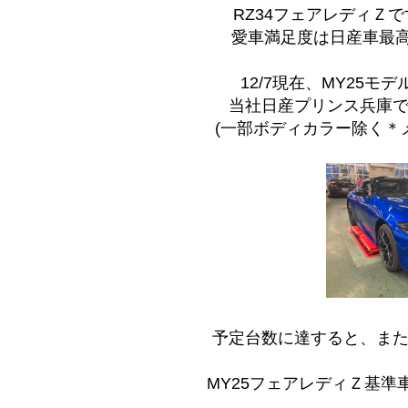
RZ34フェアレディＺ
愛車満足度は日産車最高
12/7現在、MY25
当社日産プリンス兵庫
(一部ボディカラー除く＊
予定台数に達すると、ま
MY25フェアレディＺ基