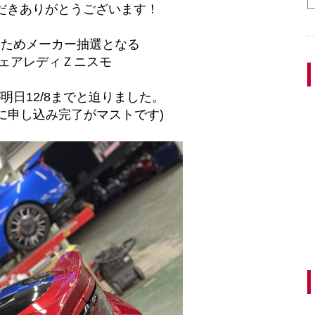
だきありがとうございます！
るためメーカー抽選となる
フェアレディＺニスモ
明日12/8までと迫りました。
でに申し込み完了がマストです)