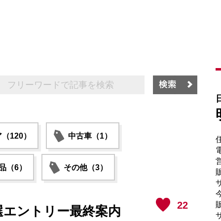
（120）
中古車（1）
電
品（6）
その他（3）
販
サ
22
販
選エントリー最終案内
サ