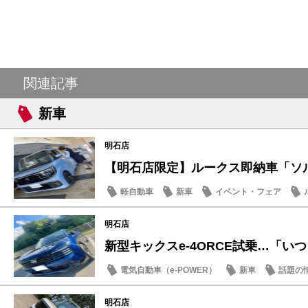
関連記事
新車
明石店
【明石店限定】ルークス即納車「ソルベ
軽自動車
新車
イベント・フェア
明石店
新型キックスe-4ORCE試乗…「いつも
電気自動車（e-POWER）
新車
話題の
明石店