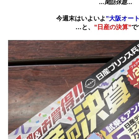
…閑話休題…
今週末はいよいよ
”大阪オート
…と、
”日産の決算”
で