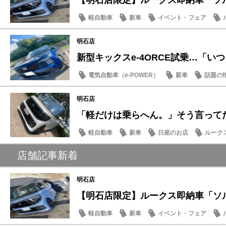
【明石店限定】ルークス即納車「ソルベ
軽自動車
新車
イベント・フェア
明石店
新型キックスe-4ORCE試乗…「いつも
電気自動車（e-POWER）
新車
話題の
明石店
「軽だけは乗らへん。」そう言ってた人
軽自動車
新車
日産のお店
ルーク
店舗記事新着
明石店
【明石店限定】ルークス即納車「ソルベ
軽自動車
新車
イベント・フェア