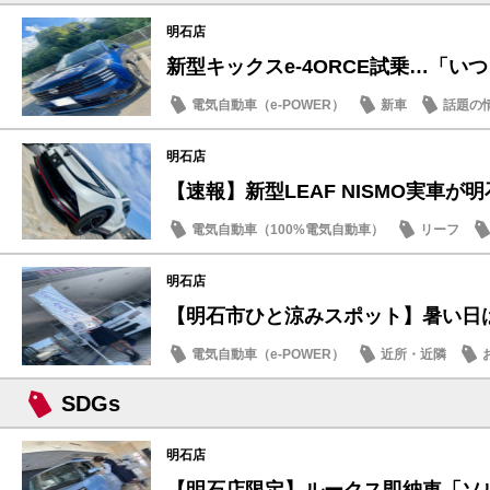
明石店
新型キックスe-4ORCE試乗…「いつも
電気自動車（e-POWER）
新車
話題の
明石店
【速報】新型LEAF NISMO実車が明石
電気自動車（100%電気自動車）
リーフ
明石店
【明石市ひと涼みスポット】暑い日は日
電気自動車（e-POWER）
近所・近隣
SDGs
SDGs
明石店