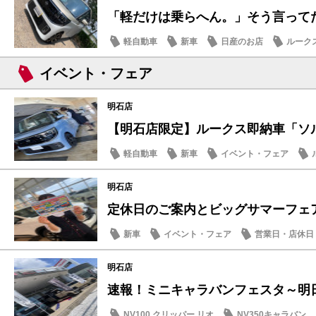
「軽だけは乗らへん。」そう言ってた人
軽自動車
新車
日産のお店
ルーク
イベント・フェア
明石店
【明石店限定】ルークス即納車「ソルベ
軽自動車
新車
イベント・フェア
明石店
定休日のご案内とビッグサマーフェア
新車
イベント・フェア
営業日・店休日
明石店
速報！ミニキャラバンフェスタ～明日7/
NV100 クリッパー リオ
NV350キャラバン