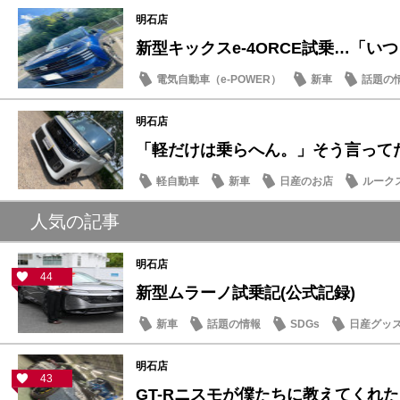
明石店
新型キックスe-4ORCE試乗…「いつも
電気自動車（e-POWER）
新車
話題の
明石店
「軽だけは乗らへん。」そう言ってた人
軽自動車
新車
日産のお店
ルーク
人気の記事
明石店
44
新型ムラーノ試乗記(公式記録)
新車
話題の情報
SDGs
日産グッ
明石店
43
GT-Rニスモが僕たちに教えてくれた大