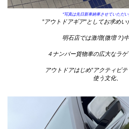
*写真は先日新車納車させていただい
”アウトドアギア”としてお求め
明石店では激増(微増？)
４ナンバー貨物車の広大なラゲ
アウトドアはじめ”アクティビテ
使う文化、