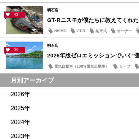
明石店
43
GT-Rニスモが僕たちに教えてくれた大
NISMO
GT-R
納車式
オーナー
明石店
39
2026年版ゼロエミッションでいく”聖地
電気自動車（100%電気自動車）
リーフ
話題の情報
月別アーカイブ
2026年
2025年
2024年
2023年