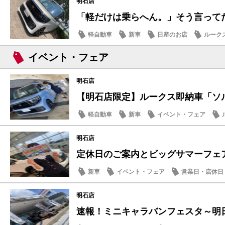
明石店
「軽だけは乗らへん。」そう言ってた人
軽自動車
新車
日産のお店
ルーク
イベント・フェア
明石店
【明石店限定】ルークス即納車「ソルベ
軽自動車
新車
イベント・フェア
明石店
定休日のご案内とビッグサマーフェア
新車
イベント・フェア
営業日・店休日
明石店
速報！ミニキャラバンフェスタ～明日7/