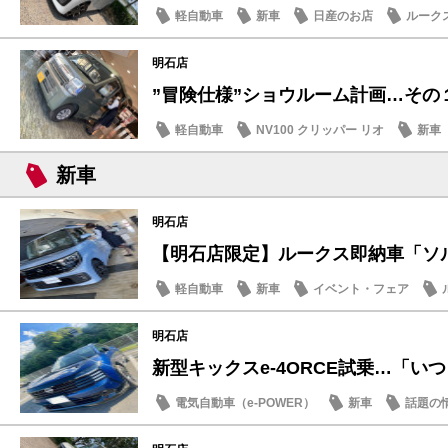
軽自動車
新車
日産のお店
ルーク
明石店
”冒険仕様”ショウルーム計画…その
軽自動車
NV100 クリッパー リオ
新車
新車
明石店
【明石店限定】ルークス即納車「ソルベ
軽自動車
新車
イベント・フェア
明石店
新型キックスe-4ORCE試乗…「いつも
電気自動車（e-POWER）
新車
話題の