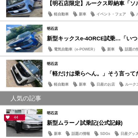
【明石店限定】ルークス即納車「ソルベ
軽自動車
新車
イベント・フェア
明石店
新型キックスe-4ORCE試乗…「いつも
電気自動車（e-POWER）
新車
話題の
明石店
「軽だけは乗らへん。」そう言ってた人
軽自動車
新車
日産のお店
ルーク
人気の記事
明石店
44
新型ムラーノ試乗記(公式記録)
新車
話題の情報
SDGs
日産グッ