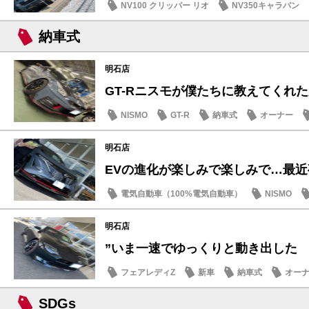
NV100 クリッパー リオ
NV350キャラバン
イベント・フェア
納車式
明石店
GT-Rニスモが僕たちに教えてくれた大
NISMO
GT-R
納車式
オーナー
明石店
EVの進化が楽しみで楽しみで…最
電気自動車（100%電気自動車）
NISMO
明石店
”いま一速でゆっくりと動き出した
フェアレディZ
新車
納車式
オー
SDGs