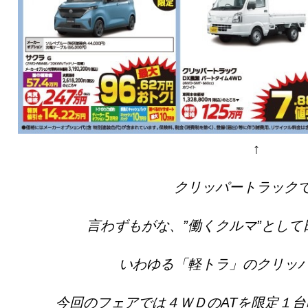
↑
クリッパートラック
言わずもがな、”働くクルマ”とし
いわゆる「軽トラ」のクリッ
今回のフェアでは４ＷＤのATを限定１