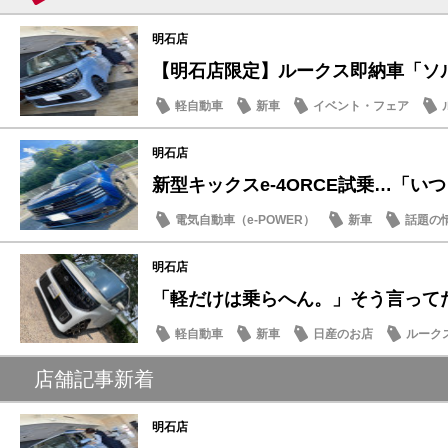
明石店
【明石店限定】ルークス即納車「ソルベ
軽自動車
新車
イベント・フェア
明石店
新型キックスe-4ORCE試乗…「いつも
電気自動車（e-POWER）
新車
話題の
明石店
「軽だけは乗らへん。」そう言ってた人
軽自動車
新車
日産のお店
ルーク
店舗記事新着
明石店