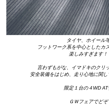
タイヤ、ホイール
フットワーク系を中心としたカ
楽しみすぎます！
言わずもがな、イマドキのクリ
安全装備をはじめ、走り心地に関し
限定１台の４WD A
ＧＷフェアでどぞ