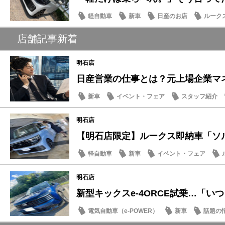
軽自動車
新車
日産のお店
ルーク
店舗記事新着
明石店
日産営業の仕事とは？元上場企業マネー
新車
イベント・フェア
スタッフ紹介
明石店
【明石店限定】ルークス即納車「ソルベ
軽自動車
新車
イベント・フェア
明石店
新型キックスe-4ORCE試乗…「いつも
電気自動車（e-POWER）
新車
話題の