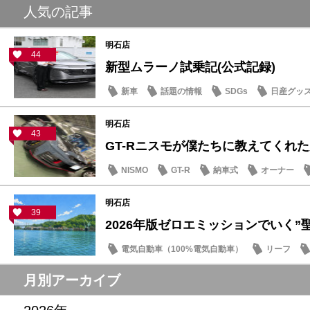
人気の記事
明石店
44
新型ムラーノ試乗記(公式記録)
新車
話題の情報
SDGs
日産グッ
明石店
43
GT-Rニスモが僕たちに教えてくれた大
NISMO
GT-R
納車式
オーナー
明石店
39
2026年版ゼロエミッションでいく”聖地
電気自動車（100%電気自動車）
リーフ
話題の情報
月別アーカイブ