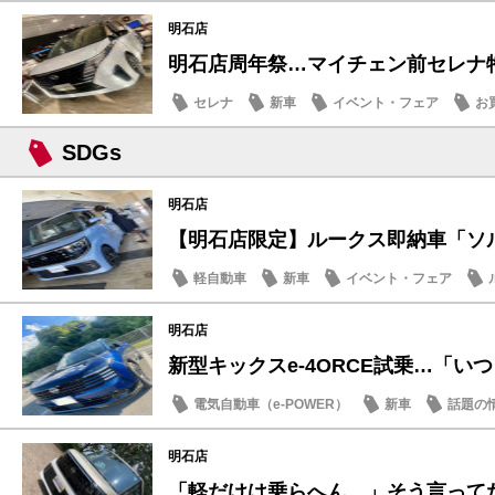
話題の情報
明石店
明石店周年祭…マイチェン前セレナ
セレナ
新車
イベント・フェア
お
SDGs
明石店
【明石店限定】ルークス即納車「ソルベ
軽自動車
新車
イベント・フェア
明石店
新型キックスe-4ORCE試乗…「いつも
電気自動車（e-POWER）
新車
話題の
明石店
「軽だけは乗らへん。」そう言ってた人