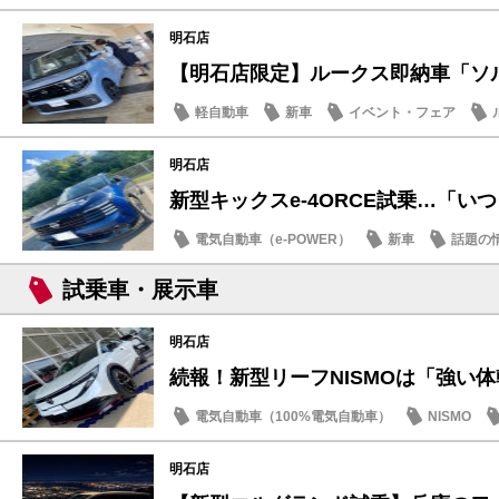
明石店
【明石店限定】ルークス即納車「ソルベ
軽自動車
新車
イベント・フェア
明石店
新型キックスe-4ORCE試乗…「いつも
電気自動車（e-POWER）
新車
話題の
試乗車・展示車
明石店
続報！新型リーフNISMOは「強い体幹
電気自動車（100%電気自動車）
NISMO
試乗車・展示車
明石店