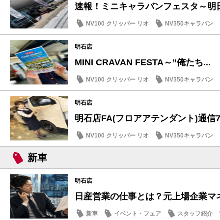
速報！ミニキャラバンフェスタ～明日7/
NV100 クリッパー リオ
NV350キャラバン
イベント・フェア
明石店
MINI CRAVAN FESTA～”俺たち...
NV100 クリッパー リオ
NV350キャラバン
明石店
明石店FA(フロアアテンダント)通信7/5
NV100 クリッパー リオ
NV350キャラバン
話題の情報
SDGs
新車
明石店
日産営業の仕事とは？元上場企業マネー
新車
イベント・フェア
スタッフ紹介