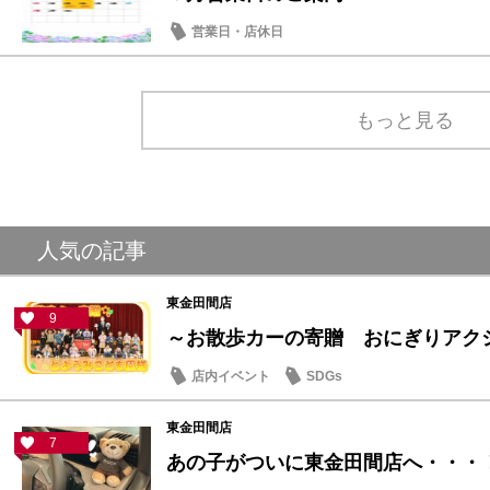
営業日・店休日
もっと見る
人気の記事
東金田間店
9
～お散歩カーの寄贈 おにぎりアクショ
店内イベント
SDGs
東金田間店
7
あの子がついに東金田間店へ・・・